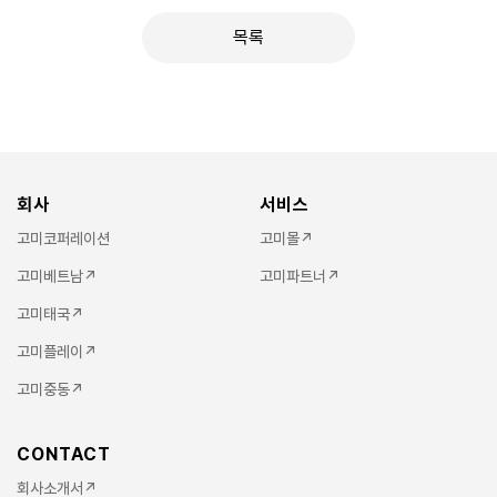
목록
회사
서비스
고미코퍼레이션
고미몰↗
고미베트남↗
고미파트너↗
고미태국↗
고미플레이↗
고미중동↗
CONTACT
회사소개서↗