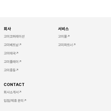
회사
서비스
고미코퍼레이션
고미몰↗
고미베트남↗
고미파트너↗
고미태국↗
고미플레이↗
고미중동↗
CONTACT
회사소개서↗
입점/제휴 문의↗