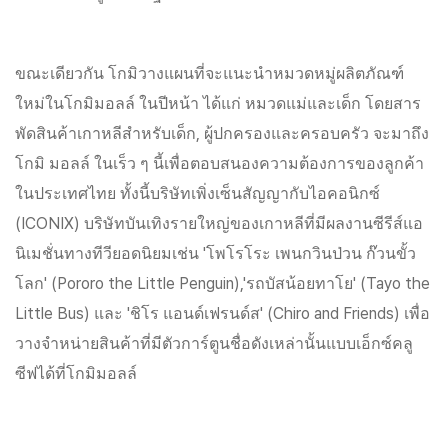
ขณะเดียวกัน โกมิวางแผนที่จะแนะนำหมวดหมู่ผลิตภัณฑ์
ใหม่ในโกมิมอลล์ ในปีหน้า ได้แก่ หมวดแม่และเด็ก โดยสาร
พัดสินค้าเกาหลีสำหรับเด็ก, ผู้ปกครองและครอบครัว จะมาถึง
โกมิ มอลล์ ในเร็ว ๆ นี้เพื่อตอบสนองความต้องการของลูกค้า
ในประเทศไทย ทั้งนี้บริษัทเพิ่งเซ็นสัญญากับไอคอนิกซ์
(ICONIX) บริษัทบันเทิงรายใหญ่ของเกาหลีที่มีผลงานซีรีส์แอ
นิเมชั่นทางทีวียอดนิยมเช่น 'โพโรโระ เพนกวินป่วน ก๊วนขั้ว
โลก' (Pororo the Little Penguin),'รถบัสน้อยทาโย' (Tayo the
Little Bus) และ 'ชิโร แอนด์เฟรนด์ส' (Chiro and Friends) เพื่อ
วางจำหน่ายสินค้าที่มีตัวการ์ตูนชื่อดังเหล่านั้นแบบเอ็กซ์คลู
ซีฟได้ที่โกมิมอลล์