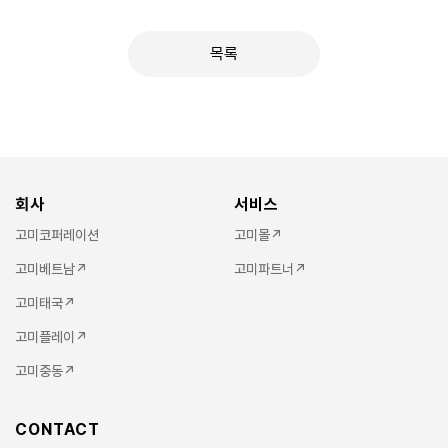
목록
회사
서비스
고미코퍼레이션
고미몰↗
고미베트남↗
고미파트너↗
고미태국↗
고미플레이↗
고미중동↗
CONTACT